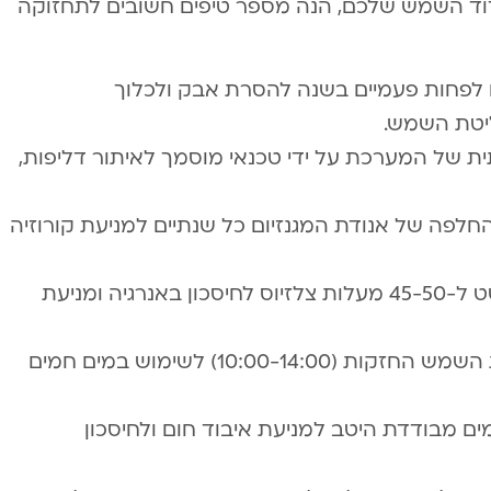
 דוד השמש שלכם, הנה מספר טיפים חשובים לתחזוקה
ים לפחות פעמיים בשנה להסרת אבק ולכלוך
יטת השמש.
ת של המערכת על ידי טכנאי מוסמך לאיתור דליפות,
החלפה של אנודת המגנזיום כל שנתיים למניעת קורוזיה
איזון טמפרטורה: כוונו את הטרמוסטט ל-45-50 מעלות צלזיוס לחיסכון באנרגיה ומניעת
שימוש בשעות השיא: נצלו את שעות השמש החזקות (10:00-14:00) לשימוש במים חמים
ים מבודדת היטב למניעת איבוד חום ולחיסכון