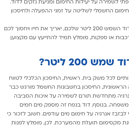
פתי לשמירה על יעילות החימום ומניעת נזקים לדוד.
החימום החשמלי לשליטה על זמני ההפעלה ולחיסכון
יישום טיפים אלו יבטיח תפקוד מיטבי של דוד השמש 200 ליטר שלכם, יאריך את חייו ויחסוך לכם
כבות או ספקות, מומלץ תמיד להתייעץ עם מקצוען
 200 ליטר?
ת משמעותיים לכל משק בית. ראשית, החיסכון הכלכלי לטווח
ראשונית, החיסכון בחשבונות החשמל מורגש כבר
נרגיה מתחדשת תורם לשמירה על איכות הסביבה
שפחה. בנוסף, דוד בנפח זה מספק מים חמים
בז אנרגיה על חימום מים עודפים. חשוב לזכור כי
גת מקסימום תועלת מהמערכת. לכן, מומלץ לפנות