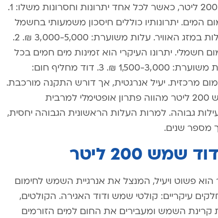
בשוק קיימים מספר סוגי דודי שמש בנפח 200 ליטר, כאשר לכל אחד יתרונות וחסרונות משלו: 1.
 המים. יתרונותיו כוללים חיסכון משמעותי בחשמל
וידידותיות לסביבה. חסרונו העיקרי הוא תלות במזג האוויר. עלות משוערת: 3,000-5,000 ₪. 2.
 חשמלי. יתרונו העיקרי הוא זמינות מים חמים בכל
עת. חסרונו הוא צריכת חשמל גבוהה. עלות משוערת: 1,500-3,000 ₪. 3. דוד מחליף חום:
ם מרכזית. יעיל אנרגטית, אך דורש התקנה מורכבת.
עלות משוערת: 4,000-7,000 ₪. דוד שמש 200 ליטר מהווה פתרון אופטימלי למרבית
ילות גבוהה. למרות העלות הראשונית הגבוהה יחסית,
 מספר שנים.
ש 200 ליטר
ימום המים בדוד שמש 200 ליטר הוא פשוט ויעיל, המנצל את אנרגיית השמש לחימום
ים עיקריים: קולטי שמש ודוד האגירה. הקולטים,
 קרינת השמש ומעבירים את החום למים הזורמים